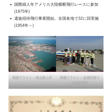
国際婦人年アメリカ大陸横断飛行レースに参加
(1975年)
遺族招待飛行事業開始。全国各地で32に回実施
(1954年～)
韓国フライト – 釜山港上空
韓国フライト – 金浦空港で
の記念写真