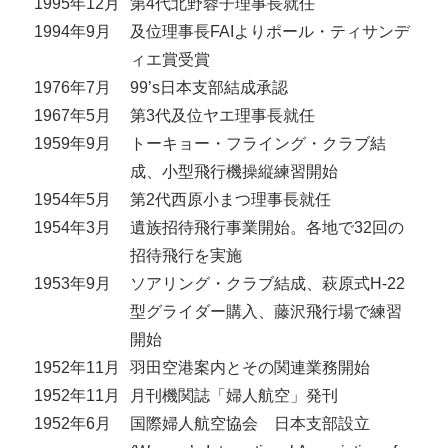
1995年12月
第4代北野蓉子理事長就任
1994年9月
及位理事長FAIよりポール・ティサンデ
ィエ賞受賞
1976年7月
99’s日本支部結成承認
1967年5月
第3代及位ヤエ理事長就任
1959年9月
トーキョー・フライング・クラブ結
成、小型飛行機操縦練習開始
1954年5月
第2代西原小まつ理事長就任
1954年3月
遺族招待飛行事業開始。各地で32回の
招待飛行を実施
1953年9月
ソアリング・クラブ結成、萩原式H-22
型グライダー購入、藤沢飛行場で練習
開始
1952年11月
羽田空港案内とその関連業務開始
1952年11月
月刊機関誌「婦人航空」発刊
1952年6月
国際婦人航空協会 日本支部設立