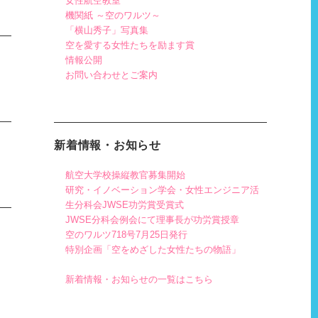
女性航空教室
機関紙 ～空のワルツ～
「横山秀子」写真集
空を愛する女性たちを励ます賞
情報公開
お問い合わせとご案内
新着情報・お知らせ
航空大学校操縦教官募集開始
研究・イノベーション学会・女性エンジニア活
生分科会JWSE功労賞受賞式
JWSE分科会例会にて理事長が功労賞授章
空のワルツ718号7月25日発行
特別企画「空をめざした女性たちの物語」
新着情報・お知らせの一覧はこちら