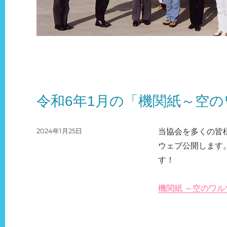
令和6年1月の「機関紙～空
投
2024年1月25日
当協会を多くの皆
稿
ウェブ公開します
日:
す！
機関紙 ～空のワル