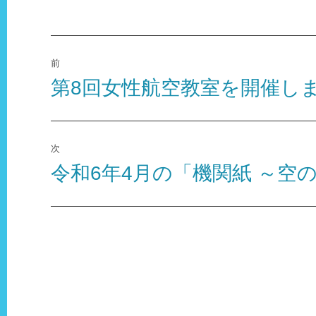
投
前
稿
第8回女性航空教室を開催し
前
の
ナ
投
ビ
稿:
次
ゲ
令和6年4月の「機関紙 ～空
次
の
ー
投
シ
稿:
ョ
ン